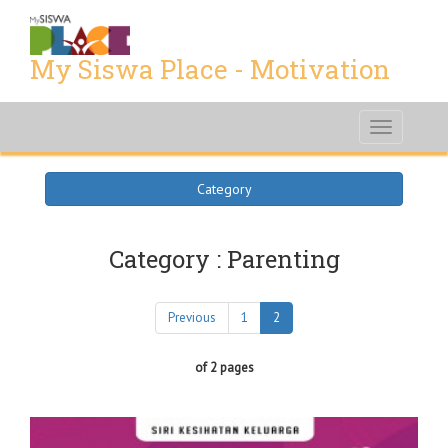
My Siswa Place - Motivation
Toggle
navigati
Category
Category : Parenting
Previous
1
2
of 2 pages